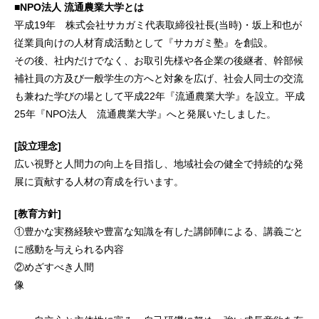
■NPO法人 流通農業大学とは
平成19年 株式会社サカガミ代表取締役社長(当時)・坂上和也が
従業員向けの人材育成活動として『サカガミ塾』を創設。
その後、社内だけでなく、お取引先様や各企業の後継者、幹部候
補社員の方及び一般学生の方へと対象を広げ、社会人同士の交流
も兼ねた学びの場として平成22年『流通農業大学』を設立。平成
25年『NPO法人 流通農業大学』へと発展いたしました。
[設立理念]
広い視野と人間力の向上を目指し、地域社会の健全で持続的な発
展に貢献する人材の育成を行います。
[教育方針]
①豊かな実務経験や豊富な知識を有した講師陣による、講義ごと
に感動を与えられる内容
②めざすべき人間
像